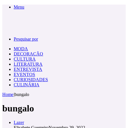
Menu
Pesquisar por
MODA
DECORAÇÃO
CULTURA
LITERATURA
ENTREVISTA
EVENTOS
CURIOSIDADES
CULINÁRIA
Home
|
bungalo
bungalo
Lazer
Elisabete Guerreiro
Novembro 29, 2022