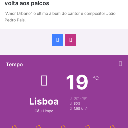
volta aos palcos
"Amor Urbano" o último álbum do cantor e compositor João
Pedro Pais.
F
I
a
n
c
s
Tempo
19
e
t
℃
b
a
o
g
Lisboa
32º - 18º
80%
o
r
1.58 km/h
Céu Limpo
k
a