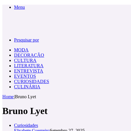
Menu
Pesquisar por
MODA
DECORAÇÃO
CULTURA
LITERATURA
ENTREVISTA
EVENTOS
CURIOSIDADES
CULINÁRIA
Home
|
Bruno Lyet
Bruno Lyet
Curiosidades
Elisabete Guerreiro
Setembro 27, 2025