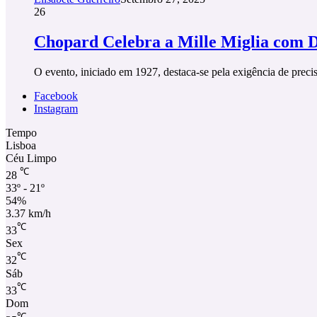
26
Chopard Celebra a Mille Miglia com D
O evento, iniciado em 1927, destaca-se pela exigência de pre
Facebook
Instagram
Tempo
Lisboa
Céu Limpo
℃
28
33º - 21º
54%
3.37 km/h
℃
33
Sex
℃
32
Sáb
℃
33
Dom
℃