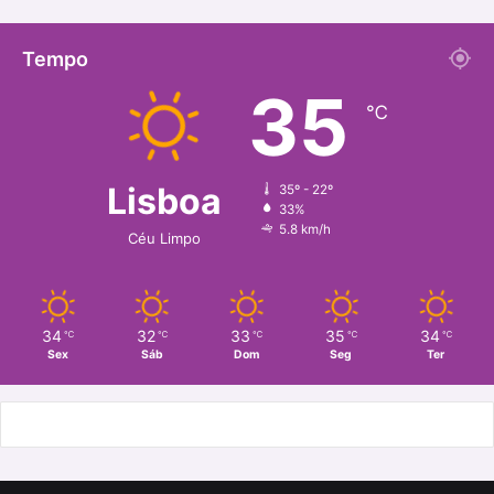
a
n
c
s
Tempo
35
e
t
℃
b
a
o
g
Lisboa
35º - 22º
33%
o
r
5.8 km/h
Céu Limpo
k
a
m
34
32
33
35
34
℃
℃
℃
℃
℃
Sex
Sáb
Dom
Seg
Ter