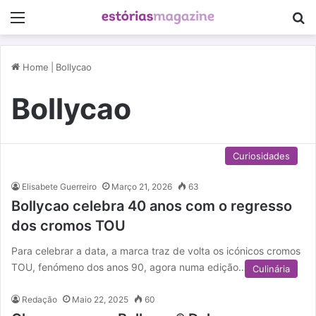
Menu
P
Home
|
Bollycao
Bollycao
Curiosidades
Elisabete Guerreiro
Março 21, 2026
63
Bollycao celebra 40 anos com o regresso
dos cromos TOU
Para celebrar a data, a marca traz de volta os icónicos cromos
TOU, fenómeno dos anos 90, agora numa edição…
Culinária
Redação
Maio 22, 2025
60