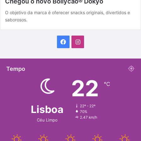
Chegou o novo Bollycao® Dokyo
O objetivo da marca é oferecer snacks originais, divertidos e
saborosos.
F
I
a
n
c
s
Tempo
22
e
t
℃
b
a
o
g
Lisboa
22º - 22º
70%
o
r
2.47 km/h
Céu Limpo
k
a