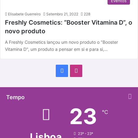
Eventos
Elisabete Guerreiro
Setembro 21, 2022
228
Freshly Cosmetics: “Booster Vitamina D”, o
novo produto
A Freshly Cosmetics lançou um novo produto o "Booster
Vitamina D", um produto a pensar em si e para si,…
F
I
a
n
c
s
Tempo
23
e
t
℃
b
a
o
g
Lisboa
23º - 23º