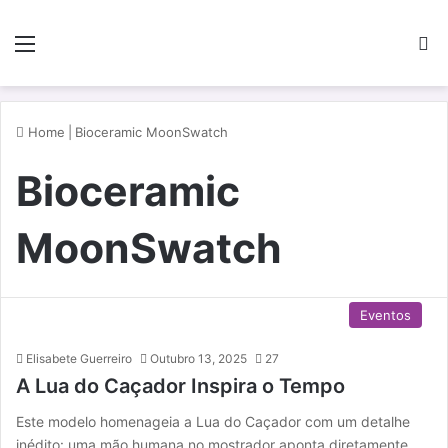
Menu
P
Home
|
Bioceramic MoonSwatch
Bioceramic
MoonSwatch
Eventos
Elisabete Guerreiro
Outubro 13, 2025
27
A Lua do Caçador Inspira o Tempo
Este modelo homenageia a Lua do Caçador com um detalhe
inédito: uma mão humana no mostrador aponta diretamente