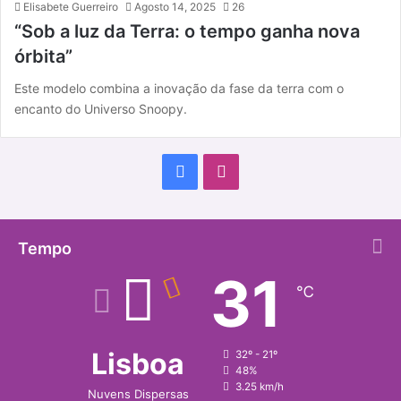
Elisabete Guerreiro
Agosto 14, 2025
26
“Sob a luz da Terra: o tempo ganha nova
órbita”
Este modelo combina a inovação da fase da terra com o
encanto do Universo Snoopy.
F
I
a
n
c
s
Tempo
31
e
t
℃
b
a
o
g
Lisboa
32º - 21º
48%
o
r
3.25 km/h
Nuvens Dispersas