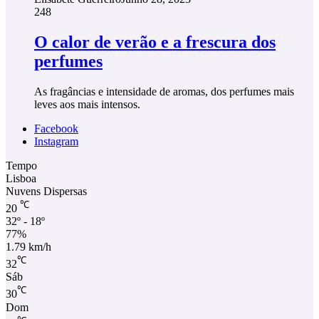
248
O calor de verão e a frescura dos
perfumes
As fragâncias e intensidade de aromas, dos perfumes mais
leves aos mais intensos.
Facebook
Instagram
Tempo
Lisboa
Nuvens Dispersas
℃
20
32º - 18º
77%
1.79 km/h
℃
32
Sáb
℃
30
Dom