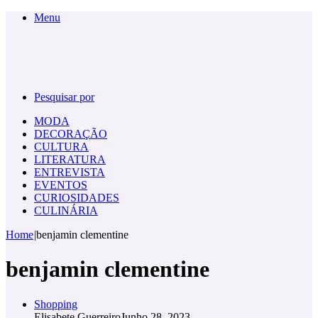
Menu
Pesquisar por
MODA
DECORAÇÃO
CULTURA
LITERATURA
ENTREVISTA
EVENTOS
CURIOSIDADES
CULINÁRIA
Home
|
benjamin clementine
benjamin clementine
Shopping
Elisabete Guerreiro
Junho 28, 2023