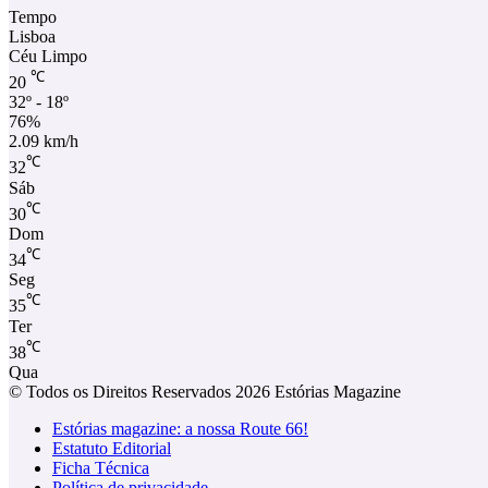
Tempo
Lisboa
Céu Limpo
℃
20
32º - 18º
76%
2.09 km/h
℃
32
Sáb
℃
30
Dom
℃
34
Seg
℃
35
Ter
℃
38
Qua
© Todos os Direitos Reservados 2026 Estórias Magazine
Estórias magazine: a nossa Route 66!
Estatuto Editorial
Ficha Técnica
Política de privacidade