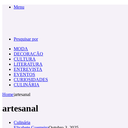
Menu
Pesquisar por
MODA
DECORAÇÃO
CULTURA
LITERATURA
ENTREVISTA
EVENTOS
CURIOSIDADES
CULINÁRIA
Home
|
artesanal
artesanal
Culinária
Elisabete Guerreiro
Outubro 3, 2025