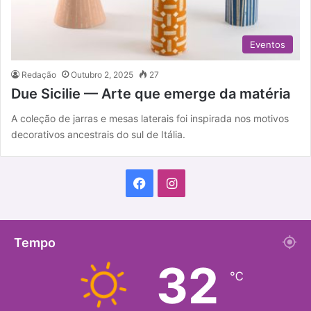
Eventos
Redação
Outubro 2, 2025
27
Due Sicilie — Arte que emerge da matéria
A coleção de jarras e mesas laterais foi inspirada nos motivos
decorativos ancestrais do sul de Itália.
F
I
a
n
c
s
Tempo
32
e
t
℃
b
a