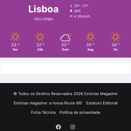
o
g
Lisboa
33º - 21º
39%
o
r
4.28 km/h
Céu Limpo
k
a
m
33
32
33
35
34
℃
℃
℃
℃
℃
Sex
Sáb
Dom
Seg
Ter
© Todos os Direitos Reservados 2026 Estórias Magazine
Estórias magazine: a nossa Route 66!
Estatuto Editorial
Ficha Técnica
Política de privacidade
Facebook
Instagram