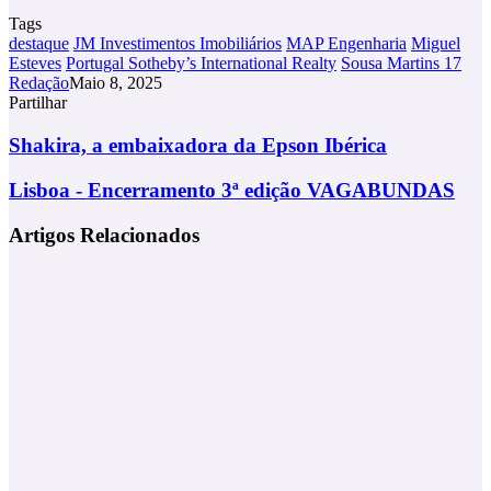
Tags
destaque
JM Investimentos Imobiliários
MAP Engenharia
Miguel
Esteves
Portugal Sotheby’s International Realty
Sousa Martins 17
Redação
Maio 8, 2025
Partilhar
Facebook
X
LinkedIn
Tumblr
Pinterest
Partilhar
Via
Shakira,
Shakira, a embaixadora da Epson Ibérica
Email
a
embaixadora
Lisboa
Lisboa - Encerramento 3ª edição VAGABUNDAS
da
-
Epson
Encerramento
Artigos Relacionados
Ibérica
3ª
edição
VAGABUNDAS