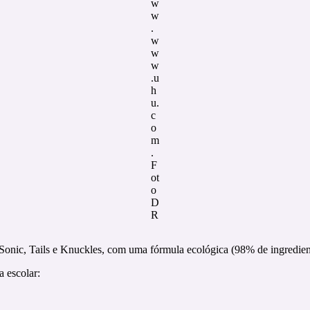
w
w
.
w
w
w
.u
h
u.
c
o
m
.
F
ot
o
D
R
onic, Tails e Knuckles, com uma fórmula ecológica (98% de ingredient
a escolar: