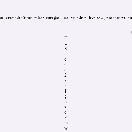
verso do Sonic e traz energia, criatividade e diversão para o novo ano
U
H
U
S
ti
c
d
e
2
x
2
1
g.
p.
s.
c.
E
m
w