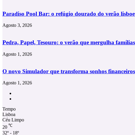
momento
só
Paradiso Pool Bar: o refúgio dourado do verão lisboe
teu
Agosto 3, 2026
Pedra, Papel, Tesouro: o verão que mergulha famíli
Agosto 1, 2026
O novo Simulador que transforma sonhos financeiros
Agosto 1, 2026
Facebook
Instagram
Tempo
Lisboa
Céu Limpo
℃
20
32º - 18º