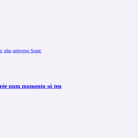
ic
uhu
universo Sonic
ntrée num momento só teu