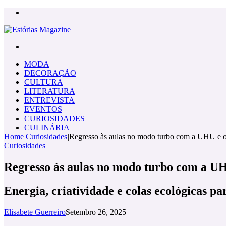
Menu
Pesquisar
por
MODA
DECORAÇÃO
CULTURA
LITERATURA
ENTREVISTA
EVENTOS
CURIOSIDADES
CULINÁRIA
Home
|
Curiosidades
|
Regresso às aulas no modo turbo com a UHU e 
Curiosidades
Regresso às aulas no modo turbo com a UH
Energia, criatividade e colas ecológicas pa
Elisabete Guerreiro
Setembro 26, 2025