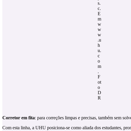
s.
c.
E
m
w
w
w
.u
h
u.
c
o
m
.
F
ot
o
D
R
Corretor em fita
: para correções limpas e precisas, também sem solv
Com esta linha, a UHU posiciona-se como aliada dos estudantes, prom