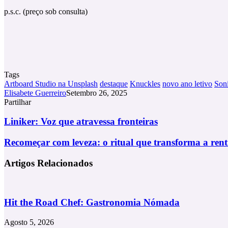
p.s.c. (preço sob consulta)
Tags
Artboard Studio na Unsplash
destaque
Knuckles
novo ano letivo
Son
Elisabete Guerreiro
Setembro 26, 2025
Partilhar
Facebook
X
LinkedIn
Tumblr
Pinterest
Partilhar
Via
Liniker:
Liniker: Voz que atravessa fronteiras
Email
Voz
que
Recomeçar
Recomeçar com leveza: o ritual que transforma a re
atravessa
com
fronteiras
leveza:
Artigos Relacionados
o
ritual
que
transforma
Hit the Road Chef: Gastronomia Nómada
a
rentrée
Agosto 5, 2026
num