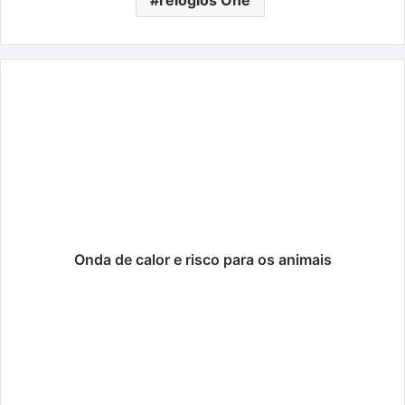
relógios One
Onda
de
calor
e
risco
para
os
animais
Onda de calor e risco para os animais
Lambidelas
Geladas:
o
verão
também
é