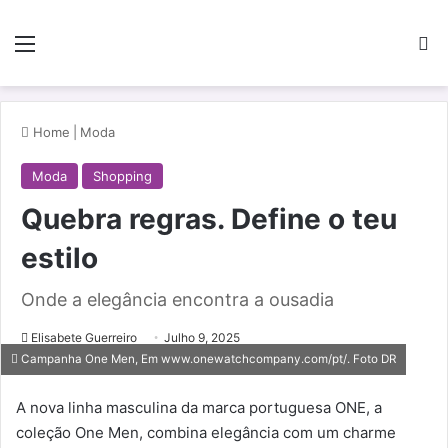
Menu
Pe
Home
|
Moda
Moda
Shopping
Quebra regras. Define o teu
estilo
Onde a elegância encontra a ousadia
Elisabete Guerreiro
Julho 9, 2025
Campanha One Men, Em www.onewatchcompany.com/pt/. Foto DR
A nova linha masculina da marca portuguesa ONE, a
coleção One Men, combina elegância com um charme