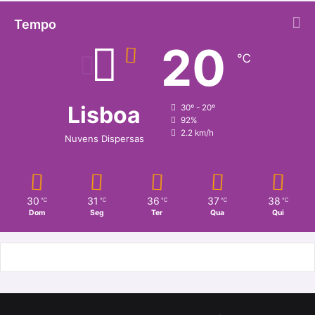
Tempo
20
℃
Lisboa
30º - 20º
92%
2.2 km/h
Nuvens Dispersas
30
31
36
37
38
℃
℃
℃
℃
℃
Dom
Seg
Ter
Qua
Qui