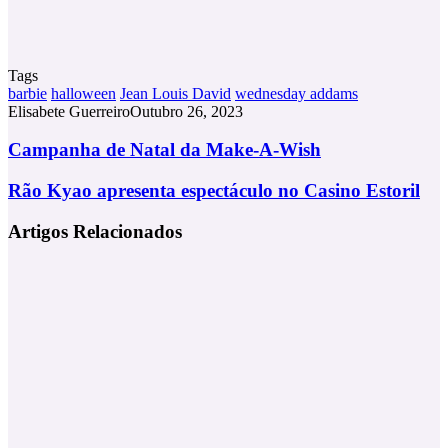
Tags
barbie
halloween
Jean Louis David
wednesday addams
Elisabete Guerreiro
Outubro 26, 2023
Campanha
Campanha de Natal da Make-A-Wish
de
Natal
Rão
Rão Kyao apresenta espectáculo no Casino Estoril
da
Kyao
Make-
apresenta
Artigos Relacionados
A-
espectáculo
Wish
no
Casino
Estoril