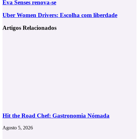
Eva
Eva Senses renova-se
Senses
renova-
Uber
Uber Women Drivers: Escolha com liberdade
se
Women
Drivers:
Artigos Relacionados
Escolha
com
liberdade
Hit the Road Chef: Gastronomia Nómada
Agosto 5, 2026