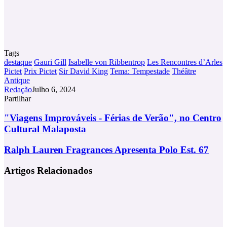
Tags
destaque
Gauri Gill
Isabelle von Ribbentrop
Les Rencontres d’Arles
Pictet
Prix ​​Pictet
Sir David King
Tema: Tempestade
Théâtre
Antique
Redação
Julho 6, 2024
Partilhar
Facebook
X
LinkedIn
Tumblr
Pinterest
Partilhar
Via
"Viagens
"Viagens Improváveis - Férias de Verão", no Centro
Email
Improváveis
Cultural Malaposta
-
Férias
Ralph
Ralph Lauren Fragrances Apresenta Polo Est. 67
de
Lauren
Verão",
Fragrances
Artigos Relacionados
no
Apresenta
Centro
Polo
Cultural
Est.
Malaposta
67