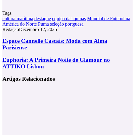
Tags
cultura marítima
destaque
equipa das quinas
Mundial de Futebol na
América do Norte
Puma
seleção portguesa
Redação
Dezembro 12, 2025
Espace
Espace Cannelle Cascais: Moda com Alma
Cannelle
Parisiense
Cascais:
Moda
Euphoria:
Euphoria: A Primeira Noite de Glamour no
com
A
ATTIKO Lisbon
Alma
Primeira
Parisiense
Noite
Artigos Relacionados
de
Glamour
no
ATTIKO
Lisbon