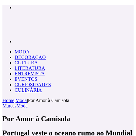
Menu
Pesquisar
por
MODA
DECORAÇÃO
CULTURA
LITERATURA
ENTREVISTA
EVENTOS
CURIOSIDADES
CULINÁRIA
Home
|
Moda
|
Por Amor à Camisola
Marcas
Moda
Por Amor à Camisola
Portugal veste o oceano rumo ao Mundial