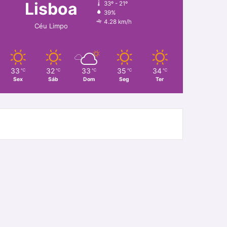
Lisboa
33º - 21º
39%
4.28 km/h
Céu Limpo
33
32
33
35
34
℃
℃
℃
℃
℃
Sex
Sáb
Dom
Seg
Ter