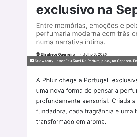
exclusivo na Se
Entre memórias, emoções e pele
perfumaria moderna com três c
numa narrativa íntima.
Elisabete Guerreiro
Julho 3, 2026
Strawberry Letter Eau 50ml De Parfum, p.s.c., na Sephora. 
A Phlur chega a Portugal, exclusi
uma nova forma de pensar a perfum
profundamente sensorial. Criada a 
fundadora, cada fragrância é uma 
transformado em aroma.