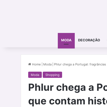
MODA
DECORAÇÃO
Home
|
Moda
|
Phlur chega a Portugal: fragrância
Moda
Shopping
Phlur chega a Po
que contam hist