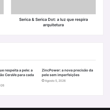
que
respira
arquitetura
Serica & Serica Dot: a luz que respira
arquitetura
e respeita a pele: a
ZincPower: a nova precisão da
ão CeraVe para cada
pele sem imperfeições
Agosto 5, 2026
026