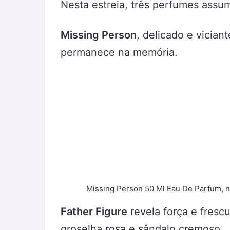
Nesta estreia, três perfumes ass
Missing Person
, delicado e vician
permanece na memória.
Missing Person 50 Ml Eau De Parfum, n
Father Figure
revela força e fresc
groselha rosa e sândalo cremoso.