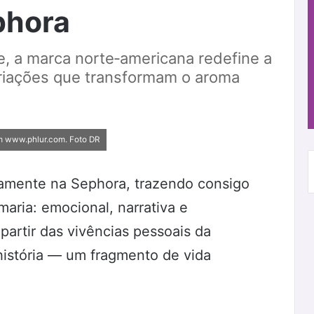
phora
, a marca norte‑americana redefine a
riações que transformam o aroma
Em www.phlur.com. Foto DR
vamente na Sephora, trazendo consigo
aria: emocional, narrativa e
partir das vivências pessoais da
história — um fragmento de vida