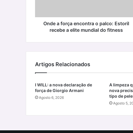
Estoril
recebe
a
elite
Onde a força encontra o palco: Estoril
mundial
recebe a elite mundial do fitness
do
fitness
Artigos Relacionados
I WILL: a nova declaração de
A limpeza qu
força de Giorgio Armani
nova precis
tipo de pele
Agosto 6, 2026
Agosto 5, 2