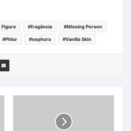
 Figure
fragância
Missing Person
Phlur
sephora
Vanilla Skin
nterest
Partilhar Via Email
Serica
&
Serica
Dot:
a
luz