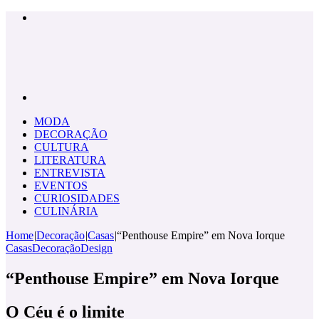
Menu
Pesquisar
por
MODA
DECORAÇÃO
CULTURA
LITERATURA
ENTREVISTA
EVENTOS
CURIOSIDADES
CULINÁRIA
Home
|
Decoração
|
Casas
|
“Penthouse Empire” em Nova Iorque
Casas
Decoração
Design
“Penthouse Empire” em Nova Iorque
O Céu é o limite