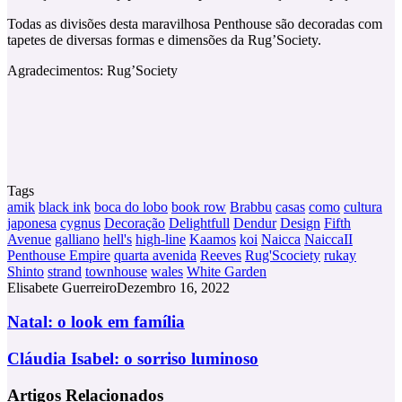
Todas as divisões desta maravilhosa Penthouse são decoradas com
tapetes de diversas formas e dimensões da Rug’Society.
Agradecimentos: Rug’Society
Tags
amik
black ink
boca do lobo
book row
Brabbu
casas
como
cultura
japonesa
cygnus
Decoração
Delightfull
Dendur
Design
Fifth
Avenue
galliano
hell's
high-line
Kaamos
koi
Naicca
NaiccaII
Penthouse Empire
quarta avenida
Reeves
Rug'Scociety
rukay
Shinto
strand
townhouse
wales
White Garden
Elisabete Guerreiro
Dezembro 16, 2022
Natal:
Natal: o look em família
o
look
Cláudia
Cláudia Isabel: o sorriso luminoso
em
Isabel:
família
o
Artigos Relacionados