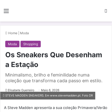
Menu
Pe
Home
|
Moda
Moda
Shopping
Os Sneakers Que Desenham
a Estação
Minimalismo, brilho e feminilidade numa
coleção que transforma cada passo em estilo.
Elisabete Guerreiro
Maio 6, 2026
STEVE MADDEN SNEAKERS. Em www.stevemadden.pt. Foto DR
A Steve Madden apresenta a sua coleção Primavera/Verão