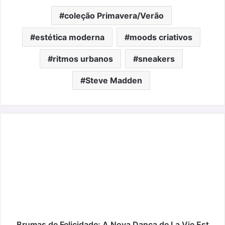
coleção Primavera/Verão
estética moderna
moods criativos
ritmos urbanos
sneakers
Steve Madden
Brumas
de
Felicidade:
A
Nova
Dança
de
La
Vie
Est
Brumas de Felicidade: A Nova Dança de La Vie Est