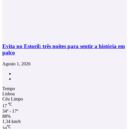
Evita no Estoril: três noites para sentir a história em
palco
Agosto 1, 2026
Facebook
Instagram
Tempo
Lisboa
Céu Limpo
℃
17
34º - 17º
88%
1.34 km/h
℃
34