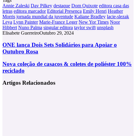
Tags
Annie Zaleski
Dav Pilkey
destaque
Dom Quixote
editora casa das
letras
editora marcador
Editorial Presença
Emily Henri
Heather
Morris
jornada mundial da juventude
Kaliane Bradley
lacie-slezak
Leya
Lynn Painter
Marie-France Leger
New Yor Times
Noor
Hibbert
Nuno Palma
singular editora
taylor swift
unsplash
Elisabete Guerreiro
Outubro 29, 2024
ONE
ONE lança Dois Sets Solidários para Apoiar o
lança
Outubro Rosa
Dois
Sets
Nova
Nova coleção de casacos & coletes de poliéster 100%
Solidários
coleção
reciclado
para
de
Apoiar
casacos
o
Artigos Relacionados
&
Outubro
coletes
Rosa
de
poliéster
100%
reciclado