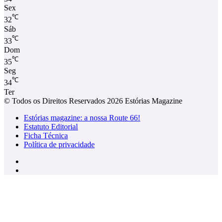
Sex
℃
32
Sáb
℃
33
Dom
℃
35
Seg
℃
34
Ter
© Todos os Direitos Reservados 2026 Estórias Magazine
Estórias magazine: a nossa Route 66!
Estatuto Editorial
Ficha Técnica
Política de privacidade
Facebook
Instagram
Facebook
X
WhatsApp
Telegram
Viber
Botão
Voltar
ao
Topo