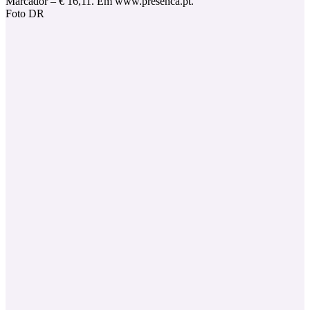
Marcador – € 16,11. Em www.presenca.pt.
Foto DR