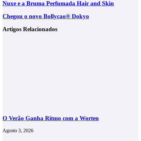
Nuxe
Nuxe e a Bruma Perfumada Hair and Skin
e
a
Chegou
Chegou o novo Bollycao® Dokyo
Bruma
o
Perfumada
novo
Artigos Relacionados
Hair
Bollycao®
and
Dokyo
Skin
O Verão Ganha Ritmo com a Worten
Agosto 3, 2026