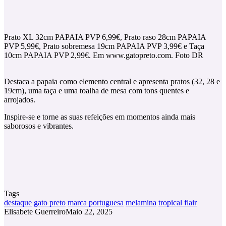
Prato XL 32cm PAPAIA PVP 6,99€, Prato raso 28cm PAPAIA
PVP 5,99€, Prato sobremesa 19cm PAPAIA PVP 3,99€ e Taça
10cm PAPAIA PVP 2,99€. Em www.gatopreto.com. Foto DR
Destaca a papaia como elemento central e apresenta pratos (32, 28 e
19cm), uma taça e uma toalha de mesa com tons quentes e
arrojados.
Inspire-se e torne as suas refeições em momentos ainda mais
saborosos e vibrantes.
Tags
destaque
gato preto
marca portuguesa
melamina
tropical flair
Elisabete Guerreiro
Maio 22, 2025