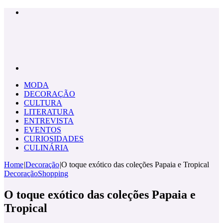
Menu
Pesquisar
por
MODA
DECORAÇÃO
CULTURA
LITERATURA
ENTREVISTA
EVENTOS
CURIOSIDADES
CULINÁRIA
Home
|
Decoração
|
O toque exótico das coleções Papaia e Tropical
Decoração
Shopping
O toque exótico das coleções Papaia e
Tropical