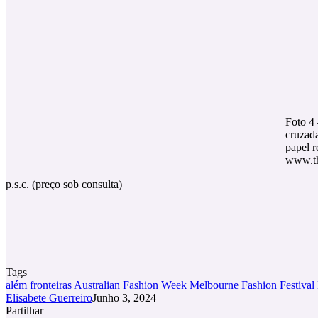
Foto 4 
cruzada
papel r
www.th
p.s.c. (preço sob consulta)
Tags
além fronteiras
Australian Fashion Week
Melbourne Fashion Festival
Elisabete Guerreiro
Junho 3, 2024
Partilhar