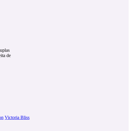
duplas
ita de
on
Victoria Bliss