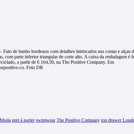
– Fato de banho bordeaux com detalhes intrincados nas costas e alças 
s, com parte inferior triangular de corte alto. A caixa da embalagem é fe
eciclado, a partir de € 104,50, na The Positive Company. Em
epositive.co. Foto DR
Moda
pret à porter
swimwear
The Positive Company
top drawer Lond