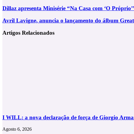
Facebook
X
LinkedIn
Tumblr
Pinterest
Partilhar
Via
Dillaz
Dillaz apresenta Minisérie “Na Casa com ‘O Próprio’
Email
apresenta
Minisérie
Avril
Avril Lavigne, anuncia o lançamento do álbum Greate
“Na
Lavigne,
Casa
anuncia
Artigos Relacionados
com
o
‘O
lançamento
Próprio’”
do
álbum
Greatest
Hits,
pela
Legacy
Recordings
I WILL: a nova declaração de força de Giorgio Arma
Agosto 6, 2026