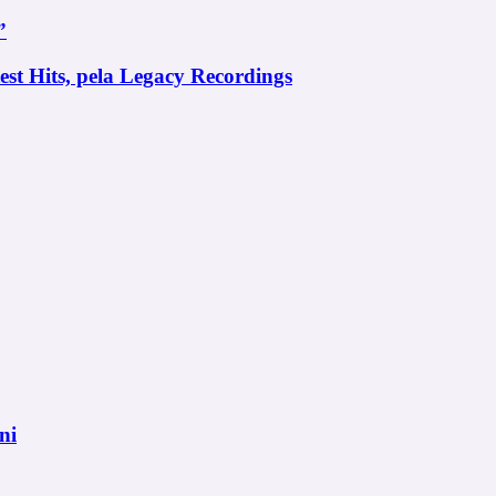
”
st Hits, pela Legacy Recordings
ni