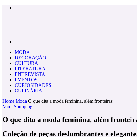
Menu
Pesquisar
por
MODA
DECORAÇÃO
CULTURA
LITERATURA
ENTREVISTA
EVENTOS
CURIOSIDADES
CULINÁRIA
Home
|
Moda
|
O que dita a moda feminina, além fronteiras
Moda
Shopping
O que dita a moda feminina, além fronteir
Coleção de peças deslumbrantes e elegante