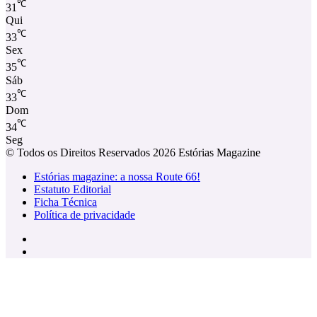
℃
31
Qui
℃
33
Sex
℃
35
Sáb
℃
33
Dom
℃
34
Seg
© Todos os Direitos Reservados 2026 Estórias Magazine
Estórias magazine: a nossa Route 66!
Estatuto Editorial
Ficha Técnica
Política de privacidade
Facebook
Instagram
Facebook
X
WhatsApp
Telegram
Viber
Botão
Voltar
ao
Topo