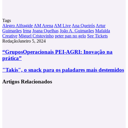
Tags
Alegro Alfragide
AM Arena
AM Live
Ana Queirós
Artur
Guimarães
Irma
Joana Quelhas
João A. Guimarães
Mafalda
Creative
Miguel Cristovinho
peter pan no gelo
See Tickets
Redação
Janeiro 5, 2024
“GruposOperacionais
“GruposOperacionais PEI-AGRI: Inovação na
PEI-
prática”
AGRI:
Inovação
"Takis",
"Takis", o snack para os paladares mais destemidos
na
o
prática”
snack
Artigos Relacionados
para
os
paladares
mais
destemidos