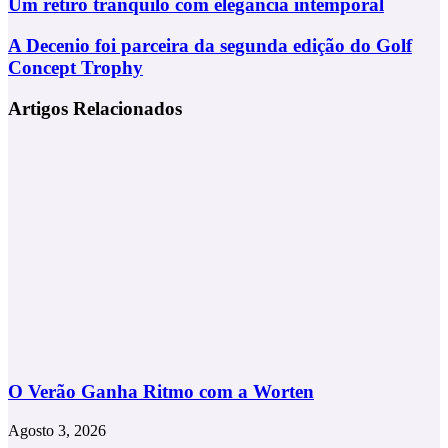
Um
Um retiro tranquilo com elegância intemporal
retiro
tranquilo
A
A Decenio foi parceira da segunda edição do Golf
com
Decenio
Concept Trophy
elegância
foi
intemporal
parceira
Artigos Relacionados
da
segunda
edição
do
Golf
Concept
Trophy
O Verão Ganha Ritmo com a Worten
Agosto 3, 2026