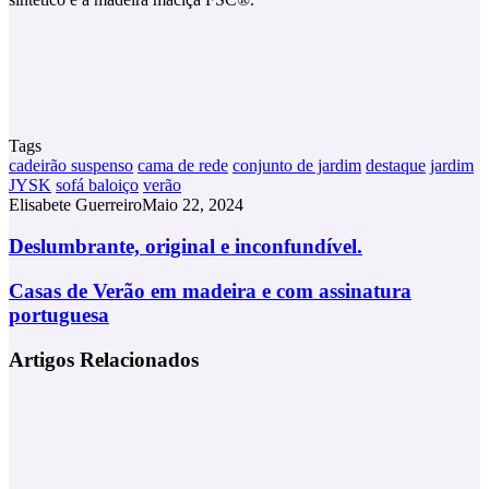
Tags
cadeirão suspenso
cama de rede
conjunto de jardim
destaque
jardim
JYSK
sofá baloiço
verão
Elisabete Guerreiro
Maio 22, 2024
Deslumbrante,
Deslumbrante, original e inconfundível.
original
e
Casas
Casas de Verão em madeira e com assinatura
inconfundível.
de
portuguesa
Verão
em
Artigos Relacionados
madeira
e
com
assinatura
portuguesa