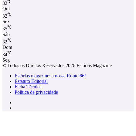
℃
32
Qui
℃
32
Sex
℃
35
Sáb
℃
32
Dom
℃
34
Seg
© Todos os Direitos Reservados 2026 Estórias Magazine
Estórias magazine: a nossa Route 66!
Estatuto Editorial
Ficha Técnica
Política de privacidade
Facebook
Instagram
Facebook
X
WhatsApp
Telegram
Viber
Botão
Voltar
ao
Topo