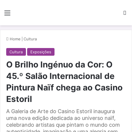
Menu
Pe
Home
|
Cultura
Cultura
Exposições
O Brilho Ingénuo da Cor: O
45.º Salão Internacional de
Pintura Naïf chega ao Casino
Estoril
A Galeria de Arte do Casino Estoril inaugura
uma nova edição dedicada ao universo naïf,
celebrando artistas que pintam o mundo com
autenticidade, imaginação e uma alegria sem