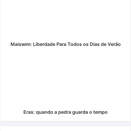
Para
Todos
os
Dias
de
Verão
Maiswim: Liberdade Para Todos os Dias de Verão
Eras:
quando
a
pedra
guarda
o
tempo
Eras: quando a pedra guarda o tempo