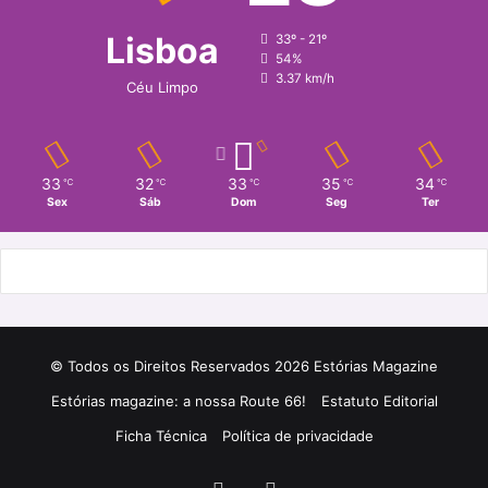
Lisboa
33º - 21º
54%
3.37 km/h
Céu Limpo
33
32
33
35
34
℃
℃
℃
℃
℃
Sex
Sáb
Dom
Seg
Ter
© Todos os Direitos Reservados 2026 Estórias Magazine
Estórias magazine: a nossa Route 66!
Estatuto Editorial
Ficha Técnica
Política de privacidade