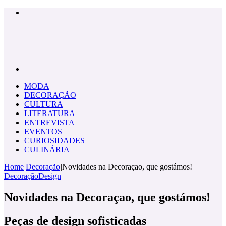
Menu
Pesquisar
por
MODA
DECORAÇÃO
CULTURA
LITERATURA
ENTREVISTA
EVENTOS
CURIOSIDADES
CULINÁRIA
Home
|
Decoração
|
Novidades na Decoraçao, que gostámos!
Decoração
Design
Novidades na Decoraçao, que gostámos!
Peças de design sofisticadas