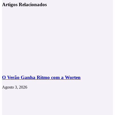
Farrar
Thomas
Artigos Relacionados
e
Øvlisen
Dime
e
a
arte
"TeDeen
FumVe"
O Verão Ganha Ritmo com a Worten
Agosto 3, 2026