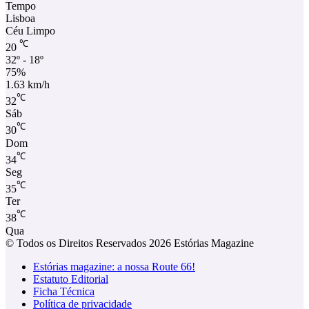
Tempo
Lisboa
Céu Limpo
℃
20
32º - 18º
75%
1.63 km/h
℃
32
Sáb
℃
30
Dom
℃
34
Seg
℃
35
Ter
℃
38
Qua
© Todos os Direitos Reservados 2026 Estórias Magazine
Estórias magazine: a nossa Route 66!
Estatuto Editorial
Ficha Técnica
Política de privacidade