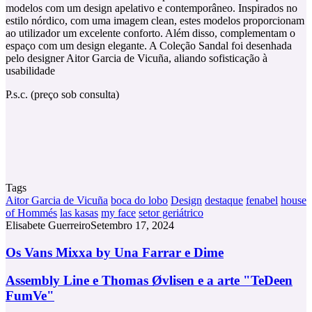
modelos com um design apelativo e contemporâneo. Inspirados no
estilo nórdico, com uma imagem clean, estes modelos proporcionam
ao utilizador um excelente conforto. Além disso, complementam o
espaço com um design elegante. A Coleção Sandal foi desenhada
pelo designer Aitor Garcia de Vicuña, aliando sofisticação à
usabilidade
P.s.c. (preço sob consulta)
Tags
Aitor Garcia de Vicuña
boca do lobo
Design
destaque
fenabel
house
of Hommés
las kasas
my face
setor geriátrico
Elisabete Guerreiro
Setembro 17, 2024
Os
Os Vans Mixxa by Una Farrar e Dime
Vans
Mixxa
Assembly
Assembly Line e Thomas Øvlisen e a arte "TeDeen
by
Line
FumVe"
Una
e