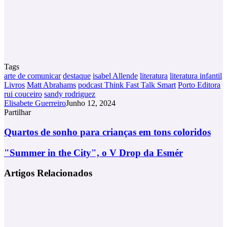
Tags
arte de comunicar
destaque
isabel Allende
literatura
literatura infantil
Livros
Matt Abrahams
podcast Think Fast Talk Smart
Porto Editora
rui couceiro
sandy rodriguez
Elisabete Guerreiro
Junho 12, 2024
Partilhar
Facebook
X
LinkedIn
Tumblr
Pinterest
Partilhar
Via
Quartos
Quartos de sonho para crianças em tons coloridos
Email
de
sonho
"Summer
"Summer in the City", o V Drop da Esmér
para
in
crianças
the
Artigos Relacionados
em
City",
tons
o
coloridos
V
Drop
da
Esmér