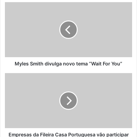
Myles
Smith
divulga
novo
tema
“Wait
For
You”
Myles Smith divulga novo tema “Wait For You”
Empresas
da
Fileira
Casa
Portuguesa
vão
participar
nas
feiras
Intergift
Empresas da Fileira Casa Portuguesa vão participar