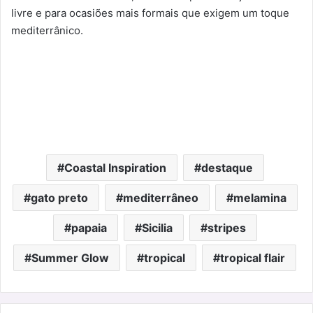
livre e para ocasiões mais formais que exigem um toque
mediterrânico.
Coastal Inspiration
destaque
gato preto
mediterrâneo
melamina
papaia
Sicilia
stripes
Summer Glow
tropical
tropical flair