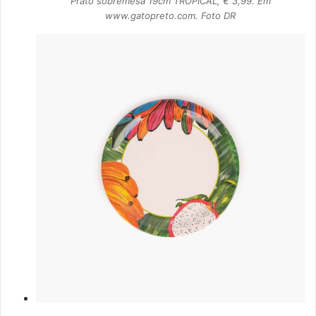
Prato sobremesa 19cm TROPICAL, € 3,99. Em
www.gatopreto.com. Foto DR