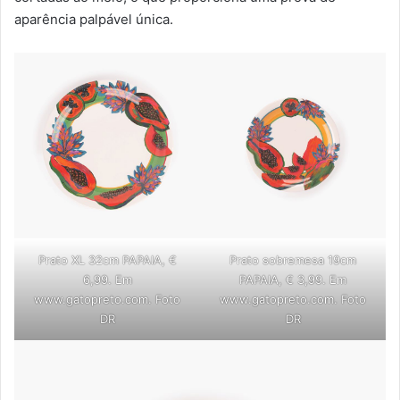
aparência palpável única.
Prato XL 32cm PAPAIA, €
Prato sobremesa 19cm
6,99. Em
PAPAIA, € 3,99. Em
www.gatopreto.com. Foto
www.gatopreto.com. Foto
DR
DR