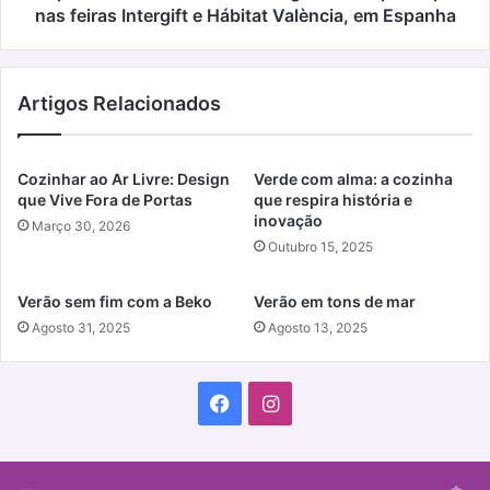
e
nas feiras Intergift e Hábitat València, em Espanha
Hábitat
València,
em
Artigos Relacionados
Espanha
Cozinhar ao Ar Livre: Design
Verde com alma: a cozinha
que Vive Fora de Portas
que respira história e
inovação
Março 30, 2026
Outubro 15, 2025
Verão sem fim com a Beko
Verão em tons de mar
Agosto 31, 2025
Agosto 13, 2025
Facebook
Instagram