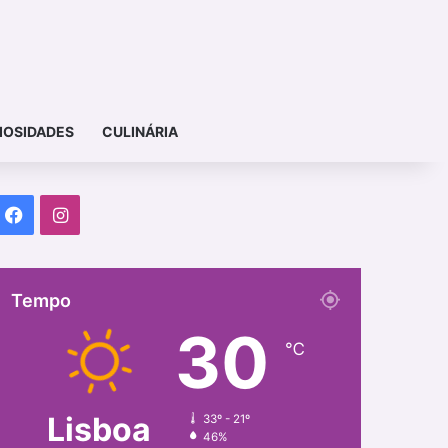
IOSIDADES
CULINÁRIA
Facebook
Instagram
Tempo
30
℃
Lisboa
33º - 21º
46%