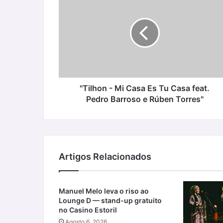
-
Mi
Casa
Es
Tu
Casa
feat.
Pedro
Barroso
"Tilhon - Mi Casa Es Tu Casa feat.
e
Pedro Barroso e Rúben Torres"
Rúben
Torres"
Artigos Relacionados
Manuel Melo leva o riso ao
Lounge D — stand-up gratuito
no Casino Estoril
Agosto 6, 2026