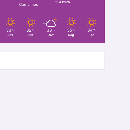
4 km/h
Céu Limpo
33
32
33
35
34
℃
℃
℃
℃
℃
Sex
Sáb
Dom
Seg
Ter