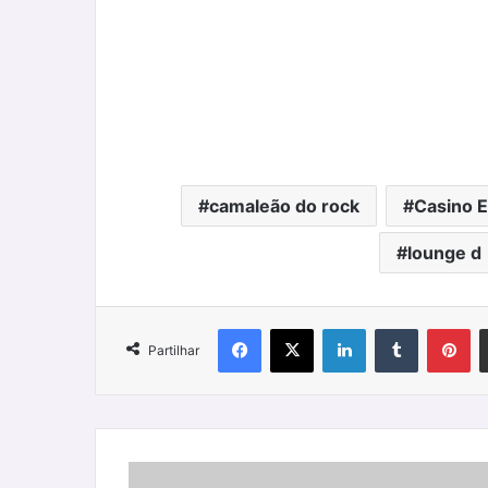
camaleão do rock
Casino E
lounge d
Facebook
X
LinkedIn
Tumblr
Pi
Partilhar
"Tilhon