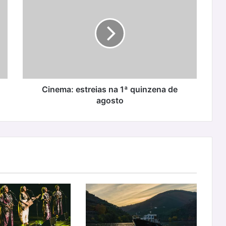
estreias
na
1ª
quinzena
de
agosto
Cinema: estreias na 1ª quinzena de
agosto