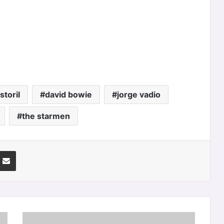
storil
david bowie
jorge vadio
the starmen
nterest
Partilhar Via Email
Cinema: