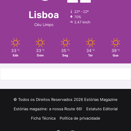
Lisboa
22º - 22º
70%
2.47 km/h
Céu Limpo
33
33
35
34
39
℃
℃
℃
℃
℃
Sáb
Dom
Seg
Ter
Qua
© Todos os Direitos Reservados 2026 Estórias Magazine
Estórias magazine: a nossa Route 66!
Estatuto Editorial
Ficha Técnica
Política de privacidade