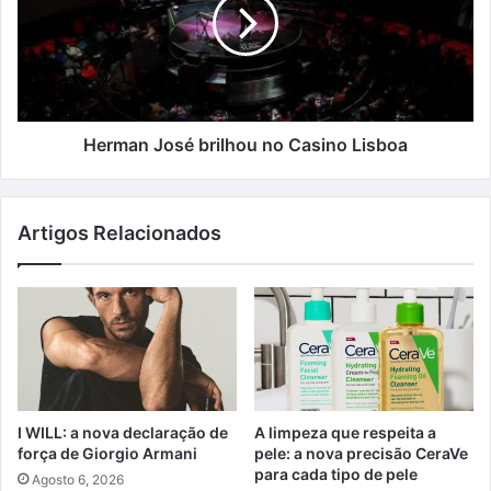
no
Casino
Lisboa
Herman José brilhou no Casino Lisboa
Artigos Relacionados
I WILL: a nova declaração de
A limpeza que respeita a
força de Giorgio Armani
pele: a nova precisão CeraVe
para cada tipo de pele
Agosto 6, 2026