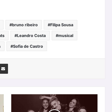
bruno ribeiro
Filipa Sousa
ats
Leandro Costa
musical
a
Sofia de Castro
nterest
Partilhar Via Email
Red
Light
Circus: