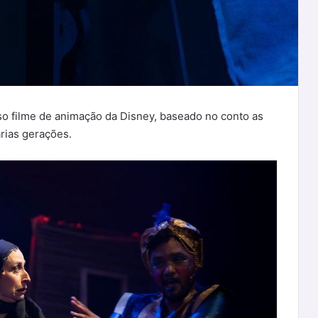
oso filme de animação da Disney, baseado no conto as
árias gerações.