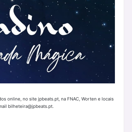
os online, no site jpbeats.pt, na FNAC, Worten e locais
ail bilheteira@jpbeats.pt.