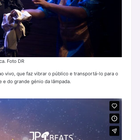
ca. Foto DR
 vivo, que faz vibrar o público e transportá-lo para o
e e do grande génio da lâmpada.