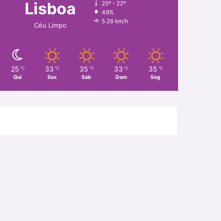
Lisboa
25º - 22º
49%
5.26 km/h
Céu Limpo
25
33
35
33
35
℃
℃
℃
℃
℃
Qui
Sex
Sáb
Dom
Seg