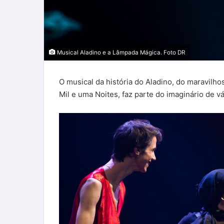
Musical Aladino e a Lâmpada Mágica. Foto DR
O musical da história do Aladino, do maravilh
Mil e uma Noites, faz parte do imaginário de v