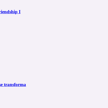
riendship I
 se transforma