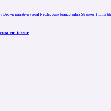
by Brown
narrativa visual
Netflix
ouro branco
safira
Stranger Things
ti
ma em terror