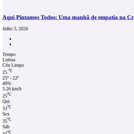
Aqui Pintamos Todos: Uma manhã de empatia na Cr
Julho 5, 2026
Facebook
Instagram
Tempo
Lisboa
Céu Limpo
℃
25
25º - 22º
49%
5.26 km/h
℃
25
Qui
℃
33
Sex
℃
35
Sáb
℃
33