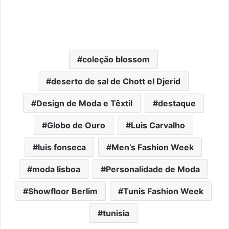
coleção blossom
deserto de sal de Chott el Djerid
Design de Moda e Têxtil
destaque
Globo de Ouro
Luis Carvalho
luis fonseca
Men’s Fashion Week
moda lisboa
Personalidade de Moda
Showfloor Berlim
Tunis Fashion Week
tunisia