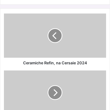
Ceramiche
Refin,
na
Cersaie
2024
Ceramiche Refin, na Cersaie 2024
Prémio
de
Literatura
Infantil
Pingo
Doce