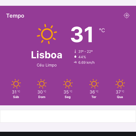
Tempo
31
℃
Lisboa
31º - 22º
44%
6.69 km/h
Céu Limpo
31
30
35
36
37
℃
℃
℃
℃
℃
Sáb
Dom
Seg
Ter
Qua