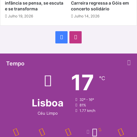
infância se pensa, se escuta
Carreira regressa a Góis em
e se transforma
concerto solidário
Julho 19, 2026
Julho 14, 2026
Facebook
Instagram
Tempo
17
℃
Lisboa
32º - 16º
81%
1.77 km/h
Céu Limpo