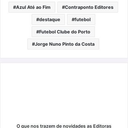
Azul Até ao Fim
Contraponto Editores
destaque
futebol
Futebol Clube do Porto
Jorge Nuno Pinto da Costa
O
que
nos
trazem
de
novidades
as
Editoras
O que nos trazem de novidades as Editoras