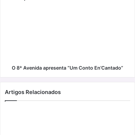
O
8ª
Avenida
apresenta
“Um
Conto
En’Cantado”
O 8ª Avenida apresenta “Um Conto En’Cantado”
Artigos Relacionados