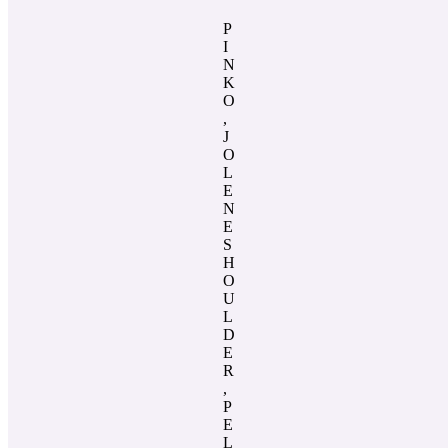
P
I
N
K
O
,
J
O
L
E
N
E
S
H
O
U
L
D
E
R
,
P
E
L