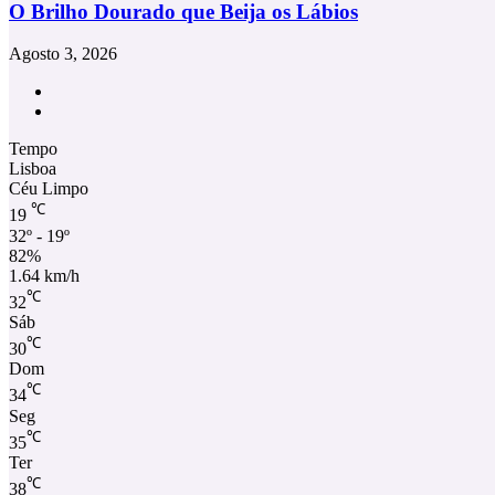
O Brilho Dourado que Beija os Lábios
Agosto 3, 2026
Facebook
Instagram
Tempo
Lisboa
Céu Limpo
℃
19
32º - 19º
82%
1.64 km/h
℃
32
Sáb
℃
30
Dom
℃
34
Seg
℃
35
Ter
℃
38