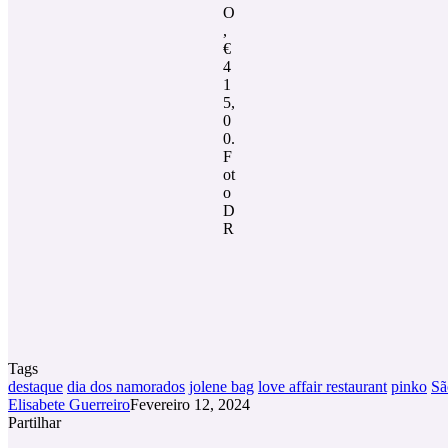
O
,
€
4
1
5,
0
0.
F
ot
o
D
R
Tags
destaque
dia dos namorados
jolene bag
love affair restaurant
pinko
Sã
Elisabete Guerreiro
Fevereiro 12, 2024
Partilhar
Facebook
X
LinkedIn
Tumblr
Pinterest
Partilhar