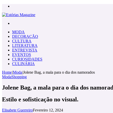
Menu
Pesquisar
por
MODA
DECORAÇÃO
CULTURA
LITERATURA
ENTREVISTA
EVENTOS
CURIOSIDADES
CULINÁRIA
Home
|
Moda
|
Jolene Bag, a mala para o dia dos namorados
Moda
Shopping
Jolene Bag, a mala para o dia dos namora
Estilo e sofisticação no visual.
Elisabete Guerreiro
Fevereiro 12, 2024