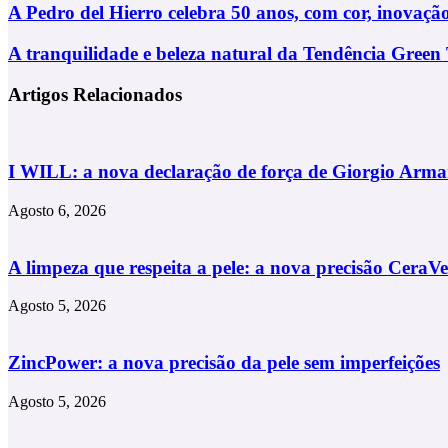
Via
A
A Pedro del Hierro celebra 50 anos, com cor, inovaçã
Email
Pedro
del
A
A tranquilidade e beleza natural da Tendência Green
Hierro
tranquilidade
celebra
e
Artigos Relacionados
50
beleza
anos,
natural
com
da
cor,
Tendência
I WILL: a nova declaração de força de Giorgio Arma
inovação
Green
e
Tea
qualidade
Agosto 6, 2026
A limpeza que respeita a pele: a nova precisão CeraVe
Agosto 5, 2026
ZincPower: a nova precisão da pele sem imperfeições
Agosto 5, 2026