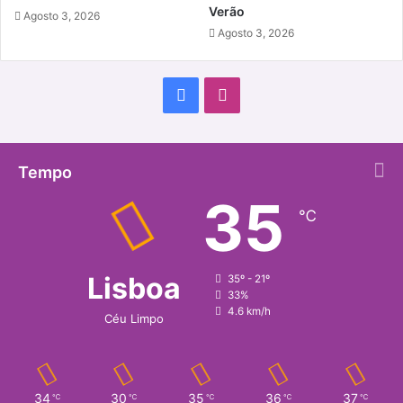
Verão
Agosto 3, 2026
Agosto 3, 2026
Facebook
Instagram
Tempo
35
℃
Lisboa
35º - 21º
33%
4.6 km/h
Céu Limpo
34
30
35
36
37
℃
℃
℃
℃
℃