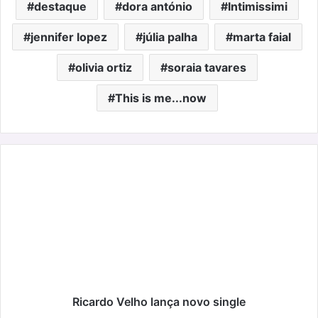
destaque
dora antónio
Intimissimi
jennifer lopez
júlia palha
marta faial
olivia ortiz
soraia tavares
This is me...now
Ricardo
Velho
lança
novo
single
Ricardo Velho lança novo single