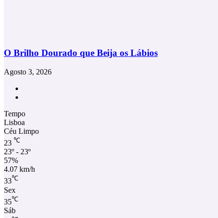
O Brilho Dourado que Beija os Lábios
Agosto 3, 2026
Facebook
Instagram
Tempo
Lisboa
Céu Limpo
℃
23
23º - 23º
57%
4.07 km/h
℃
33
Sex
℃
35
Sáb