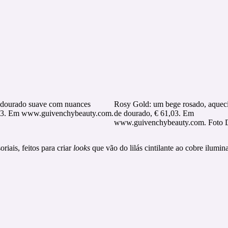
 dourado suave com nuances
Rosy Gold: um bege rosado, aquec
,03. Em www.guivenchybeauty.com.
de dourado, € 61,03. Em
www.guivenchybeauty.com. Foto
riais, feitos para criar
looks
que vão do lilás cintilante ao cobre ilum