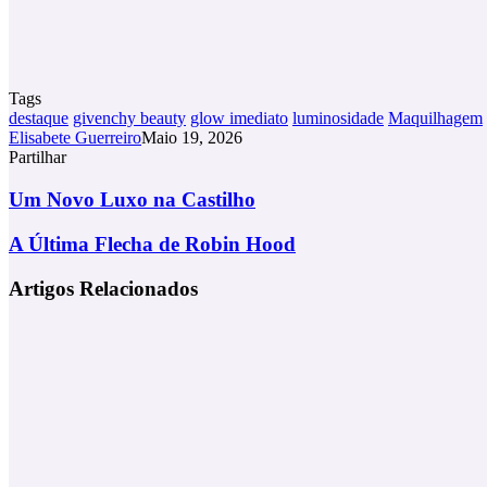
Tags
destaque
givenchy beauty
glow imediato
luminosidade
Maquilhagem
Elisabete Guerreiro
Maio 19, 2026
Partilhar
Facebook
X
LinkedIn
Tumblr
Pinterest
Partilhar
Via
Um
Um Novo Luxo na Castilho
Email
Novo
Luxo
A
A Última Flecha de Robin Hood
na
Última
Castilho
Flecha
Artigos Relacionados
de
Robin
Hood