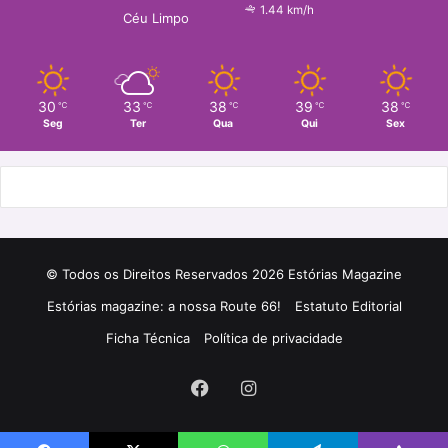
1.44 km/h
Céu Limpo
30
33
38
39
38
℃
℃
℃
℃
℃
Seg
Ter
Qua
Qui
Sex
© Todos os Direitos Reservados 2026 Estórias Magazine
Estórias magazine: a nossa Route 66!
Estatuto Editorial
Ficha Técnica
Política de privacidade
Facebook
Instagram