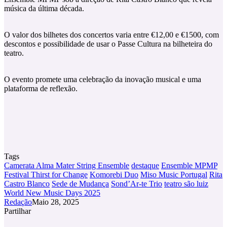
música da última década.
O valor dos bilhetes dos concertos varia entre €12,00 e €1500, com
descontos e possibilidade de usar o Passe Cultura na bilheteira do
teatro.
O evento promete uma celebração da inovação musical e uma
plataforma de reflexão.
Tags
Camerata Alma Mater String Ensemble
destaque
Ensemble MPMP
Festival Thirst for Change
Komorebi Duo
Miso Music Portugal
Rita
Castro Blanco
Sede de Mudança
Sond’Ar-te Trio
teatro são luiz
World New Music Days 2025
Redação
Maio 28, 2025
Partilhar
Facebook
X
LinkedIn
Tumblr
Pinterest
Partilhar