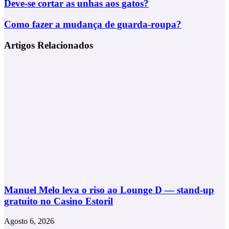
Via
Deve-
Deve-se cortar as unhas aos gatos?
Email
se
cortar
Como
Como fazer a mudança de guarda-roupa?
as
fazer
unhas
a
Artigos Relacionados
aos
mudança
gatos?
de
guarda-
roupa?
Manuel Melo leva o riso ao Lounge D — stand-up
gratuito no Casino Estoril
Agosto 6, 2026