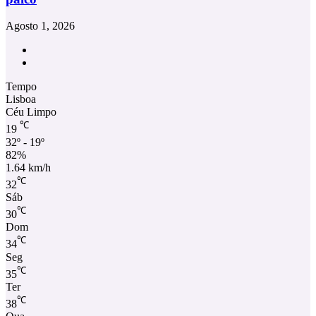
Agosto 1, 2026
Facebook
Instagram
Tempo
Lisboa
Céu Limpo
℃
19
32º - 19º
82%
1.64 km/h
℃
32
Sáb
℃
30
Dom
℃
34
Seg
℃
35
Ter
℃
38