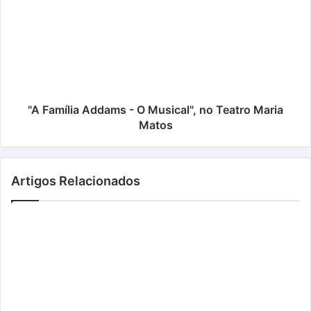
Addams
-
O
Musical",
no
Teatro
Maria
Matos
"A Família Addams - O Musical", no Teatro Maria
Matos
Artigos Relacionados