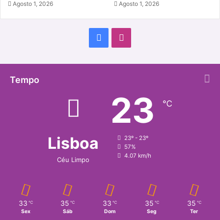
Agosto 1, 2026
Agosto 1, 2026
Facebook
Instagram
Tempo
23
℃
Lisboa
23º - 23º
57%
4.07 km/h
Céu Limpo
33
35
33
35
35
℃
℃
℃
℃
℃
Sex
Sáb
Dom
Seg
Ter