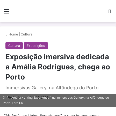
Menu
Pe
Home
|
Cultura
Cultura
Exposições
Exposição imersiva dedicada
a Amália Rodrigues, chega ao
Porto
Immersivus Gallery, na Alfândega do Porto
Redação
Maio 15, 2025
"Ah Amália - Living Experience", na Immersivus Gallery, na Alfândega do
Porto. Foto DR
“Ah Amália – Living Experience”, é uma homenagem