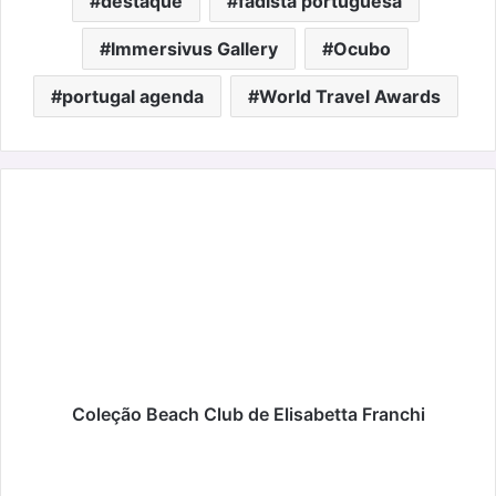
destaque
fadista portuguesa
Immersivus Gallery
Ocubo
portugal agenda
World Travel Awards
Coleção
Beach
Club
de
Elisabetta
Franchi
Coleção Beach Club de Elisabetta Franchi
"A
Família