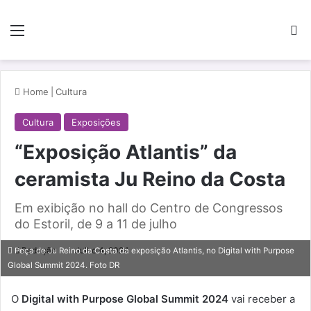
Menu
Pe
Home
|
Cultura
Cultura
Exposições
“Exposição Atlantis” da
ceramista Ju Reino da Costa
Em exibição no hall do Centro de Congressos
do Estoril, de 9 a 11 de julho
Redação
Julho 4, 2024
Peça de Ju Reino da Costa da exposição Atlantis, no Digital with Purpose
Global Summit 2024. Foto DR
O
Digital with Purpose Global Summit 2024
vai receber a