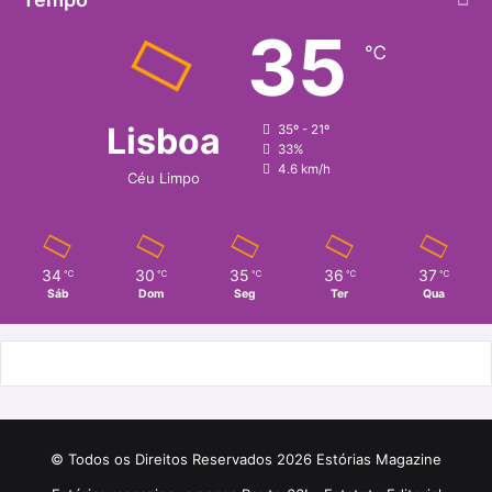
35
℃
Lisboa
35º - 21º
33%
4.6 km/h
Céu Limpo
34
30
35
36
37
℃
℃
℃
℃
℃
Sáb
Dom
Seg
Ter
Qua
© Todos os Direitos Reservados 2026 Estórias Magazine