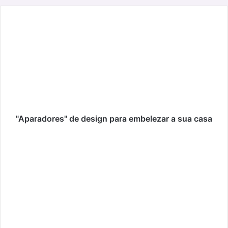
"Aparadores"
de
design
para
embelezar
a
sua
casa
"Aparadores" de design para embelezar a sua casa
Espetáculo
“La
La...
Boom!”,
no
Casino
Lisboa