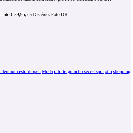
Cinto € 39,95, da Decénio. Foto DR
illennium estoril open
Moda
o forte-guincho secret spot
otto
shopping