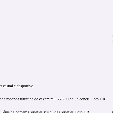
 casual e desportivo.
ada redonda ultrafine de caxemira € 228,00 da Falconeri. Foto DR
Ténis de homem Cortefiel, p.s.c., da Cortefiel. Foto DR