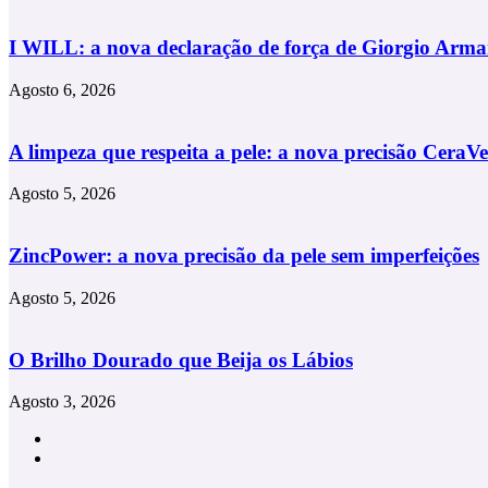
Cebolas,
em
I WILL: a nova declaração de força de Giorgio Arma
Lisboa
Agosto 6, 2026
A limpeza que respeita a pele: a nova precisão CeraVe
Agosto 5, 2026
ZincPower: a nova precisão da pele sem imperfeições
Agosto 5, 2026
O Brilho Dourado que Beija os Lábios
Agosto 3, 2026
Facebook
Instagram