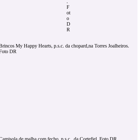
.
F
ot
o
D
R
Brincos My Happy Hearts, p.s.c. da chopard,na Torres Joalheiros.
Foto DR
Camisola de malha com fecho, p.s.c., da Cortefiel. Foto DR