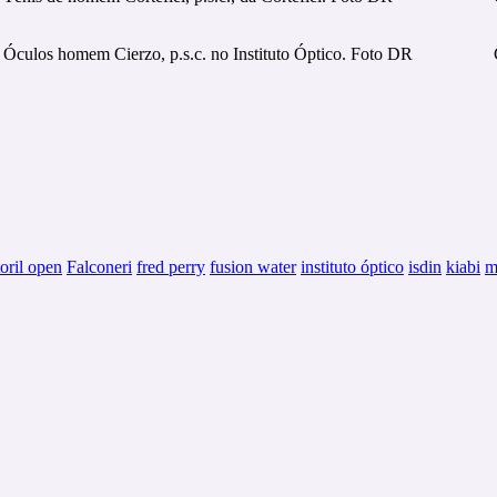
Óculos homem Cierzo, p.s.c. no Instituto Óptico. Foto DR
toril open
Falconeri
fred perry
fusion water
instituto óptico
isdin
kiabi
m