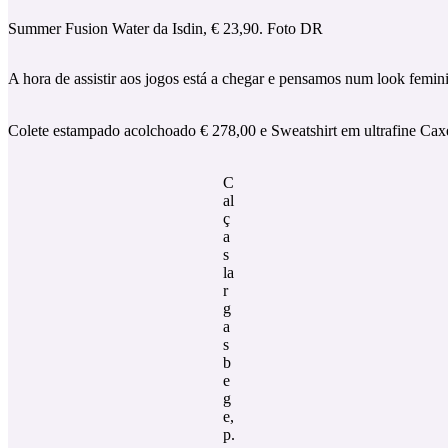
Summer Fusion Water da Isdin, € 23,90. Foto DR
A hora de assistir aos jogos está a chegar e pensamos num look femini
Colete estampado acolchoado € 278,00 e Sweatshirt em ultrafine Cax
C
al
ç
a
s
la
r
g
a
s
b
e
g
e,
p.