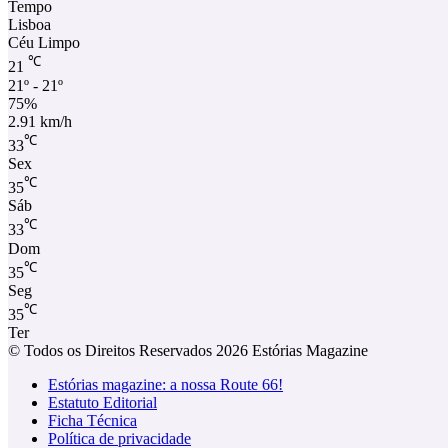
Tempo
Lisboa
Céu Limpo
℃
21
21º - 21º
75%
2.91 km/h
℃
33
Sex
℃
35
Sáb
℃
33
Dom
℃
35
Seg
℃
35
Ter
© Todos os Direitos Reservados 2026 Estórias Magazine
Estórias magazine: a nossa Route 66!
Estatuto Editorial
Ficha Técnica
Política de privacidade