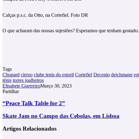
Calças p.s.c. da Otto, na Cortefiel. Foto DR
O que acharam das nossas sujestões? Esperamos que tenham gostado.
Tags
Chopard
cierzo
clube tenis do estoril
Cortefiel
Decenio
deichmann
es
ténis
torres joalheiros
Elisabete Guerreiro
Março 30, 2023
Partilhar
Facebook
X
LinkedIn
Tumblr
Pinterest
Partilhar
Via
“Peace
“Peace Talk Table for 2”
Email
Talk
Table
Skate
Skate Jam no Campo das Cebolas, em Lisboa
for
Jam
2”
no
Artigos Relacionados
Campo
das