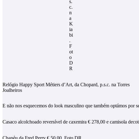
s.
c.
n
a
K
ia
bi
.
F
ot
o
D
R
Relógio Happy Sport Métiers d’Art, da Chopard, p.s.c. na Torres
Joalheiros
E não nos esquecemos do look masculino que também optámos por ser
Casaco alcolchoado reversível de caxemira € 278,00 e camisola decot
Chapéu da Fred Perry € 50,00. Foto DR