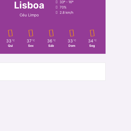
Lisboa
33º - 16º
70%
2.8 km/h
Céu Limpo
33
37
36
33
34
℃
℃
℃
℃
℃
Qui
Sex
Sáb
Dom
Seg