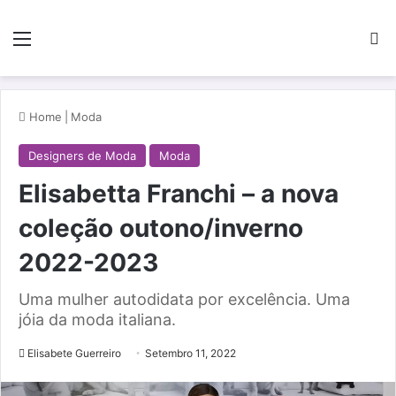
Menu
Pe
Home
|
Moda
Designers de Moda
Moda
Elisabetta Franchi – a nova
coleção outono/inverno
2022-2023
Uma mulher autodidata por excelência. Uma
jóia da moda italiana.
Elisabete Guerreiro
Setembro 11, 2022