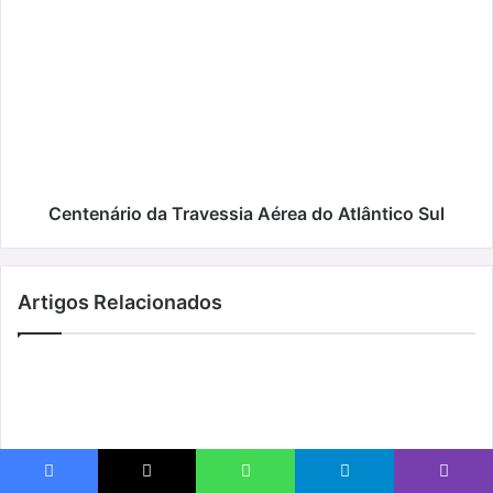
Centenário
da
Travessia
Aérea
do
Atlântico
Sul
Centenário da Travessia Aérea do Atlântico Sul
Artigos Relacionados
Facebook
X
WhatsApp
Telegram
Viber