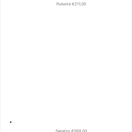
Pulseira €211,00
Sapatos €569,00