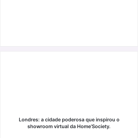
Londres:
a
cidade
poderosa
que
inspirou
o
showroom
virtual
da
Londres: a cidade poderosa que inspirou o
Home’Society.
showroom virtual da Home’Society.