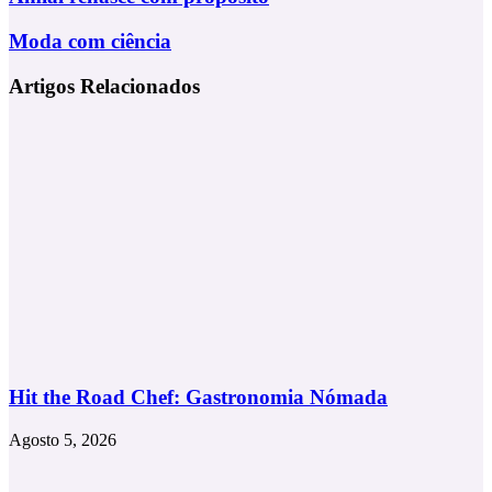
renasce
com
Moda
Moda com ciência
propósito
com
ciência
Artigos Relacionados
Hit the Road Chef: Gastronomia Nómada
Agosto 5, 2026