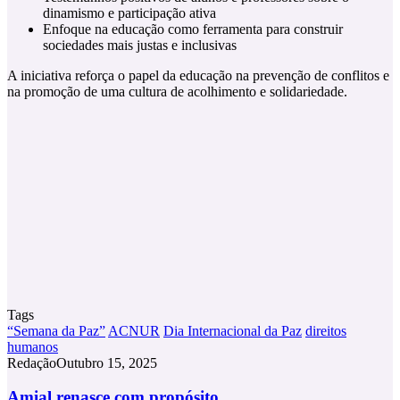
dinamismo e participação ativa
Enfoque na educação como ferramenta para construir
sociedades mais justas e inclusivas
A iniciativa reforça o papel da educação na prevenção de conflitos e
na promoção de uma cultura de acolhimento e solidariedade.
Tags
“Semana da Paz”
ACNUR
Dia Internacional da Paz
direitos
humanos
Redação
Outubro 15, 2025
Amial
Amial renasce com propósito