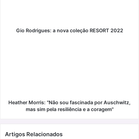
2022
Gio Rodrigues: a nova coleção RESORT 2022
Heather
Morris:
"Não
sou
fascinada
por
Auschwitz,
mas
sim
pela
Heather Morris: "Não sou fascinada por Auschwitz,
resiliência
mas sim pela resiliência e a coragem"
e
a
coragem"
Artigos Relacionados