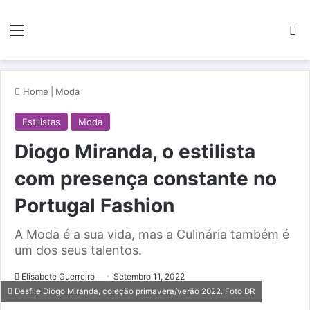
Menu
Pe
Home
|
Moda
Estilistas
Moda
Diogo Miranda, o estilista
com presença constante no
Portugal Fashion
A Moda é a sua vida, mas a Culinária também é
um dos seus talentos.
Elisabete Guerreiro
Setembro 11, 2022
Desfile Diogo Miranda, coleção primavera/verão 2022. Foto DR