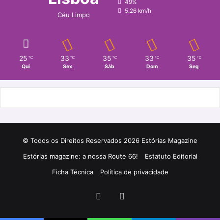
49%
5.26 km/h
Céu Limpo
25
33
35
33
35
℃
℃
℃
℃
℃
Qui
Sex
Sáb
Dom
Seg
© Todos os Direitos Reservados 2026 Estórias Magazine
Estórias magazine: a nossa Route 66!
Estatuto Editorial
Ficha Técnica
Política de privacidade
Facebook
Instagram