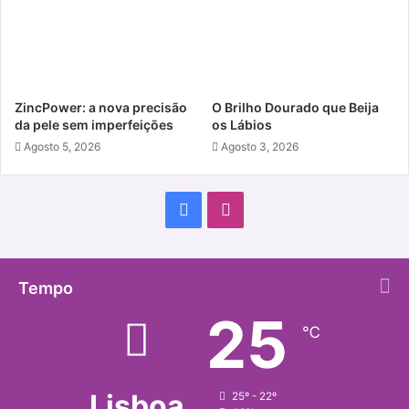
ZincPower: a nova precisão
O Brilho Dourado que Beija
da pele sem imperfeições
os Lábios
Agosto 5, 2026
Agosto 3, 2026
Facebook
Instagram
Tempo
25
℃
Lisboa
25º - 22º