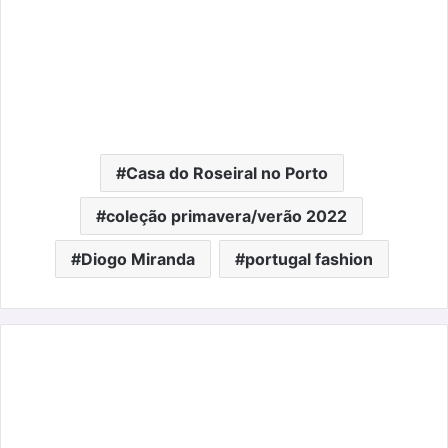
Casa do Roseiral no Porto
coleção primavera/verão 2022
Diogo Miranda
portugal fashion
Gio
Rodrigues:
a
nova
coleção RESORT