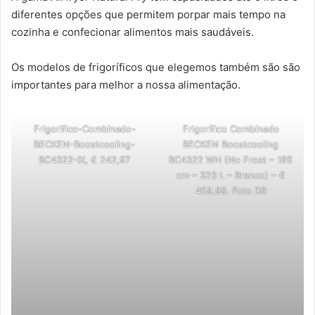
diferentes opções que permitem porpar mais tempo na
cozinha e confecionar alimentos mais saudáveis.
Os modelos de frigoríficos que elegemos também são são
importantes para melhor a nossa alimentação.
Frigorifico-Combinado-
Frigorífico Combinado
BECKEN-Boostcooling-
BECKEN Boostcooling
BC4322-IX, € 242,97
BC4322 WH (No Frost – 185
cm – 323 L – Branco) – €
459,99. Foto DR