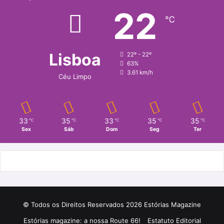
22
℃
Lisboa
22º - 22º
63%
3.61 km/h
Céu Limpo
33
35
33
35
35
℃
℃
℃
℃
℃
Sex
Sáb
Dom
Seg
Ter
© Todos os Direitos Reservados 2026 Estórias Magazine
Estórias magazine: a nossa Route 66!
Estatuto Editorial