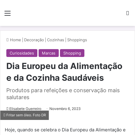
Menu
Pe
Home
|
Decoração
|
Cozinhas
|
Shoppings
Curiosidades
Marcas
Shopping
Dia Europeu da Alimentação
e da Cozinha Saudáveis
Produtos para refeições e conservação mais
salutares
Elisabete Guerreiro
Novembro 6, 2023
Fritar sem óleo. Foto DR
Hoje, quando se celebra o Dia Europeu da Alimentação e