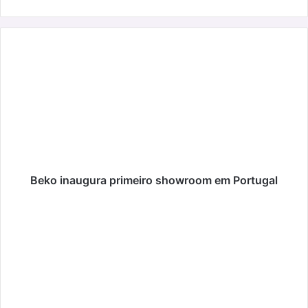
Beko
inaugura
primeiro
showroom
em
Portugal
Beko inaugura primeiro showroom em Portugal
Cinema:
o
que
pode
ver
em
novembro