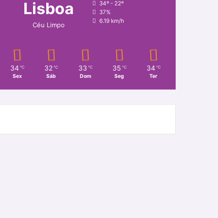
Lisboa
34º - 22º
37%
6.19 km/h
Céu Limpo
34
32
33
35
34
℃
℃
℃
℃
℃
Sex
Sáb
Dom
Seg
Ter